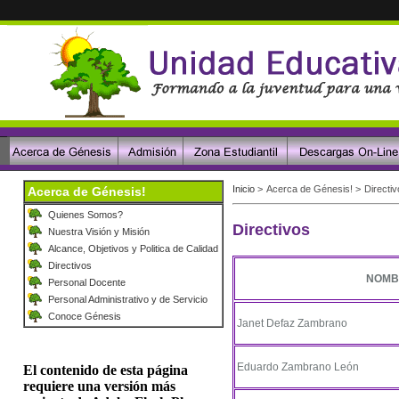
Inicio
>
Acerca de Génesis!
>
Directi
Acerca de Génesis!
Quienes Somos?
Directivos
Nuestra Visión y Misión
Alcance, Objetivos y Politica de Calidad
Directivos
NOMB
Personal Docente
Personal Administrativo y de Servicio
Conoce Génesis
Janet Defaz Zambrano
Eduardo Zambrano León
El contenido de esta página
requiere una versión más